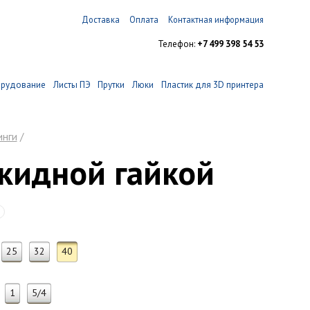
Доставка
Оплата
Контактная информация
Телефон:
+7 499 398 54 53
орудование
Листы ПЭ
Прутки
Люки
Пластик для 3D принтера
инги
/
акидной гайкой
25
32
40
1
5/4