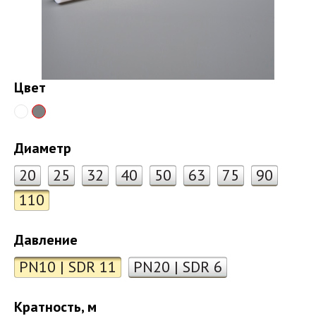
Цвет
Диаметр
20
25
32
40
50
63
75
90
110
Давление
PN10 | SDR 11
PN20 | SDR 6
Кратность, м