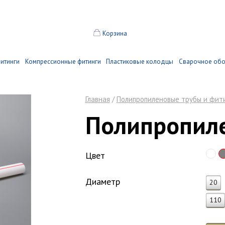
Корзина
итинги
Компрессионные фитинги
Пластиковые колодцы
Сварочное об
Главная
/
Полипропиленовые трубы и фит
Полипропил
Цвет
Диаметр
20
110