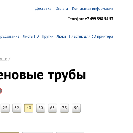
Доставка
Оплата
Контактная информация
Телефон:
+7 499 398 54 53
орудование
Листы ПЭ
Прутки
Люки
Пластик для 3D принтера
инги
/
еновые трубы
25
32
40
50
63
75
90