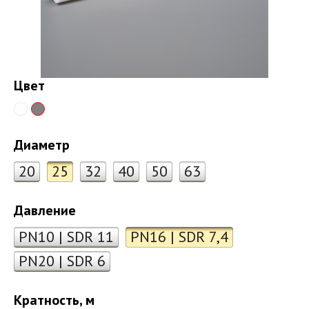
Цвет
Диаметр
20
25
32
40
50
63
Давление
PN10 | SDR 11
PN16 | SDR 7,4
PN20 | SDR 6
Кратность, м