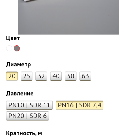
Цвет
Диаметр
20
25
32
40
50
63
Давление
PN10 | SDR 11
PN16 | SDR 7,4
PN20 | SDR 6
Кратность, м