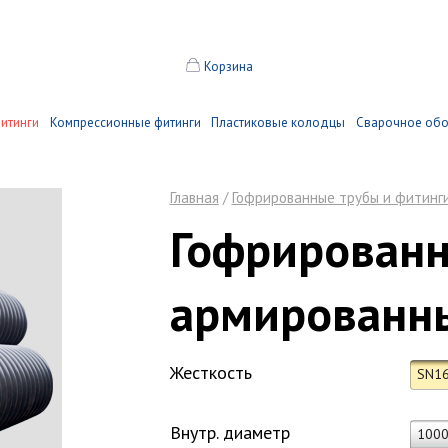
Корзина
итинги
Компрессионные фитинги
Пластиковые колодцы
Сварочное об
Главная
/
Гофрированные трубы и фитинг
Гофрирован
армированн
Жесткость
SN1
Внутр. диаметр
100