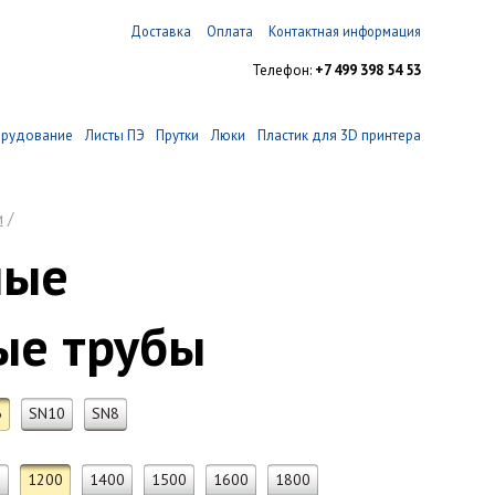
Доставка
Оплата
Контактная информация
Телефон:
+7 499 398 54 53
орудование
Листы ПЭ
Прутки
Люки
Пластик для 3D принтера
и
/
ные
ые трубы
6
SN10
SN8
0
1200
1400
1500
1600
1800