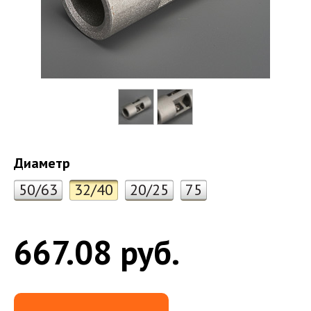
Диаметр
50/63
32/40
20/25
75
667.08 руб.