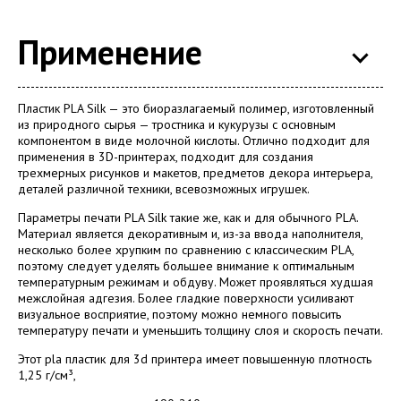
Применение
Пластик PLA Silk — это биоразлагаемый полимер, изготовленный
из природного сырья — тростника и кукурузы с основным
компонентом в виде молочной кислоты. Отлично подходит для
применения в 3D-принтерах, подходит для создания
трехмерных рисунков и макетов, предметов декора интерьера,
деталей различной техники, всевозможных игрушек.
Параметры печати PLA Silk такие же, как и для обычного PLA.
Материал является декоративным и, из-за ввода наполнителя,
несколько более хрупким по сравнению с классическим PLA,
поэтому следует уделять большее внимание к оптимальным
температурным режимам и обдуву. Может проявляться худшая
межслойная адгезия. Более гладкие поверхности усиливают
визуальное восприятие, поэтому можно немного повысить
температуру печати и уменьшить толщину слоя и скорость печати.
Этот pla пластик для 3d принтера имеет повышенную плотность
1,25 г/см³,