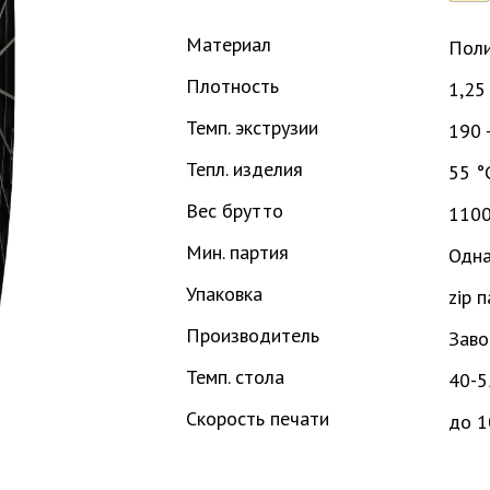
Материал
Поли
Плотность
1,25
Темп. экструзии
190 
Тепл. изделия
55 °
Вес брутто
1100
Мин. партия
Одна
Упаковка
zip 
Производитель
Заво
Темп. стола
40-5
Скорость печати
до 1