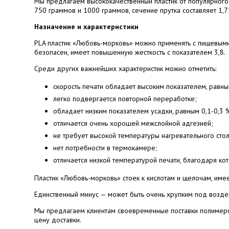
Мы предлагаем высококачественный пластик от популярного
750 граммов и 1000 граммов, сечение прутка составляет 1,7
Назначение и характеристики
PLA пластик «Любовь-морковь» можно применять с пищевыми 
безопасен, имеет повышенную жесткость с показателем 3,8.
Среди других важнейших характеристик можно отметить:
скорость печати обладает высоким показателем, равн
легко подвергается повторной переработке;
обладает низким показателем усадки, равным 0,1-0,3 
отличается очень хорошей межслойной адгезией;
не требует высокой температуры нагревательного стол
нет потребности в термокамере;
отличается низкой температурой печати, благодаря к
Пластик «Любовь-морковь» стоек к кислотам и щелочам, име
Единственный минус — может быть очень хрупким под воздей
Мы предлагаем клиентам своевременные поставки полимеров
цену доставки.