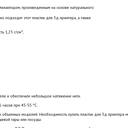
лилактидом, произведенным на основе натурального
но подходит этот пластик для 3д принтера, а также
ь 1,25 г/см³,
теле и обеспечьте небольшое натяжение нити.
часов при 45-55­ °С.
и объемных моделей. Необходимость купить пластик для 3д принтера 
ищевой тары или посуды.