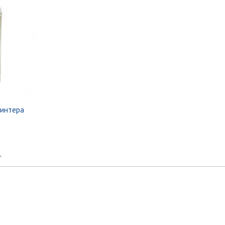
ринтера
.