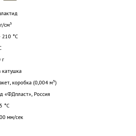
лактид
 г/см³
- 210 °С
C
 г
 катушка
пакет, коробка (0,004 м³)
д «ФДпласт», Россия
5 °C
00 мм/сек