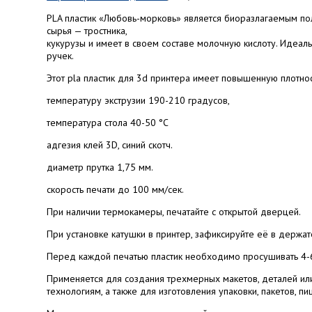
PLA пластик «Любовь-морковь» является биоразлагаемым по
сырья — тростника,
кукурузы и имеет в своем составе молочную кислоту. Идеаль
ручек.
Этот pla пластик для 3d принтера имеет повышенную плотност
температуру экструзии 190-210 градусов,
температура стола 40-50 ­°С
адгезия клей 3D, синий скотч.
диаметр прутка 1,75 мм.
скорость печати до 100 мм/сек.
При наличии термокамеры, печатайте с открытой дверцей.
При установке катушки в принтер, зафиксируйте её в держа
Перед каждой печатью пластик необходимо просушивать 4-6 
Применяется для создания трехмерных макетов, деталей ил
технологиям, а также для изготовления упаковки, пакетов, п