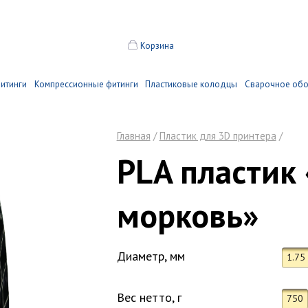
Корзина
итинги
Компрессионные фитинги
Пластиковые колодцы
Сварочное об
Главная
/
Пластик для 3D принтера
/
PLA пластик
морковь»
Диаметр, мм
1.75
Вес нетто, г
750