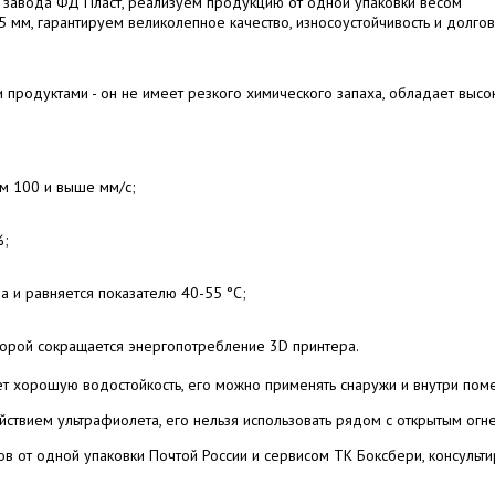
 завода ФД Пласт, реализуем продукцию от одной упаковки весом
5 мм, гарантируем великолепное качество, износоустойчивость и долгов
продуктами - он не имеет резкого химического запаха, обладает высок
ым 100 и выше мм/с;
%;
а и равняется показателю 40-55 °С;
оторой сокращается энергопотребление 3D принтера.
ет хорошую водостойкость, его можно применять снаружи и внутри пом
ствием ультрафиолета, его нельзя использовать рядом с открытым огн
 от одной упаковки Почтой России и сервисом ТК Боксбери, консульт