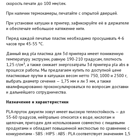
скорость печати до 100 мм/сек.
При наличии термокамеры, печатайте с открытой дверцей.
При установке катушки в принтер, зафиксируйте её в держателе
и обеспечьте небольшое натяжение нити.
Перед каждой печатью пластик необходимо просушивать 4-6
часов при 45-55­ °С.
Данный вид pla пластика для 3d принтера имеет пониженную
температуру экструзии, равную 190-210 градусам, плотность
1,25 г/см³, а также снижает энергозатраты 3d принтера pla abs в
процессе работы. Мы предлагаем купить по доступной цене
пластиковые прутки в катушках весом нетто 750, 1000 и 2500 г,
выбрать диаметр сечения — 1,75 мм и ли 3 мм, а также
квалифицированно проконсультироваться по вопросам доставки
и дальнейшего сотрудничества.
Назначение и характеристики
PLA-пруток джунгли зовут имеет высокую теплостойкость — до
55-60 градусов, нейтрально относится к воде, кислотам и
щелочам, пригоден для использования совместно с пищевыми
продуктами и обладает повышенной жесткостью по сравнению с
конкурентами - SBS : HIPS : ABS : PLA соответствует значениям 1,5