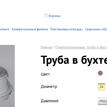
Корзина
итинги
Компрессионные фитинги
Пластиковые колодцы
Сварочное об
Главная
/
Полипропиленовые трубы и фит
Труба в бухт
Цвет
Диаметр
16
Давление
PN1