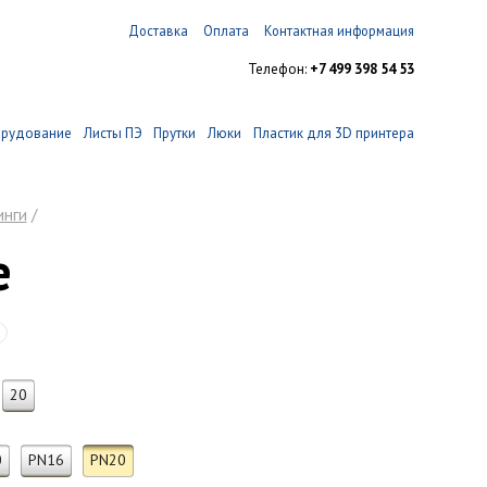
Доставка
Оплата
Контактная информация
Телефон:
+7 499 398 54 53
орудование
Листы ПЭ
Прутки
Люки
Пластик для 3D принтера
инги
/
е
20
0
PN16
PN20