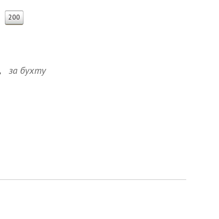
200
.
за бухту