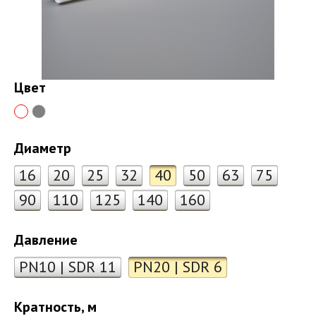
Цвет
Диаметр
16
20
25
32
40
50
63
75
90
110
125
140
160
Давление
PN10 | SDR 11
PN20 | SDR 6
Кратность, м