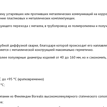
мену устаревших или прогнивших металлических коммуникаций на корро
ние пластиковых и металлических комплектующих.
дующего перехода с металла, в трубопровод из полипропилена и полу
убной диффузной сварке, благодаря которой происходит его наплавле
няется с металлической конструкцией максимально герметично.
олее популярные диаметры изделий от 40 до 160 мм, но и сэкономить,
С до +95 °С (кратковременно)
°С;
омпании из Финляндии Borealis высокомолекулярного статического сопо
ва;