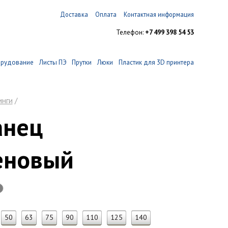
Доставка
Оплата
Контактная информация
Телефон:
+7 499 398 54 53
орудование
Листы ПЭ
Прутки
Люки
Пластик для 3D принтера
инги
/
анец
еновый
50
63
75
90
110
125
140