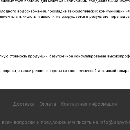
леновых труб поэтому для монтажа необходимы соединительные муфты
олодного водоснабжения, прокладке технологических коммуникаций ил
твием влаги, кислоты и щелочи, не разрушается в результате перепадо
упную стоимость продукции, безупречное консультирование высокопро
вопросы, а также решить вопросы со своевременной доставкой товара
Доставка
Оплата
Контактная информация
 всем вопросам и предложениям писать на
info@sopytka