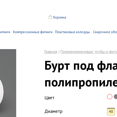
Корзина
итинги
Компрессионные фитинги
Пластиковые колодцы
Сварочное об
Главная
/
Полипропиленовые трубы и фит
Бурт под фл
полипропил
Цвет
Диаметр
40