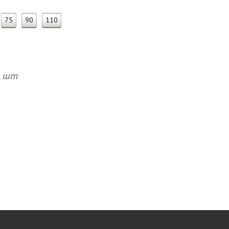
75
90
110
а шт