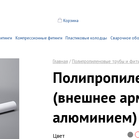
Корзина
итинги
Компрессионные фитинги
Пластиковые колодцы
Сварочное об
Главная
/
Полипропиленовые трубы и фит
Полипропиле
(внешнее ар
алюминием)
Цвет