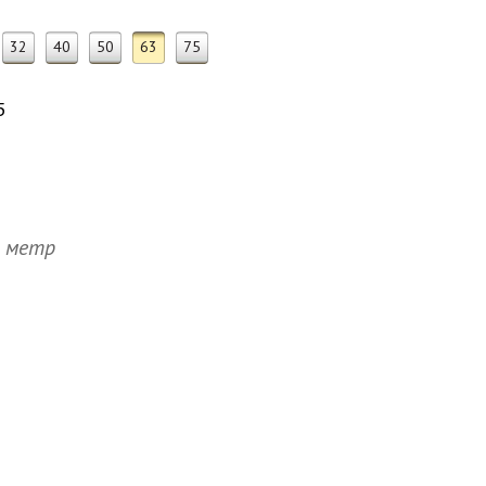
32
40
50
63
75
5
а метр