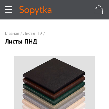
Главная
/
Листы ПЭ
/
Листы ПНД