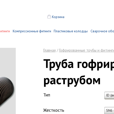
Корзина
итинги
Компрессионные фитинги
Пластиковые колодцы
Сварочное об
Главная
/
Гофрированные трубы и фитинг
Труба гофри
раструбом
Тип
ID (
Жесткость
SN6 