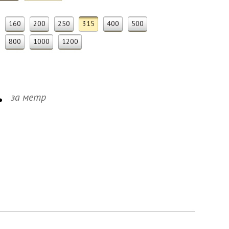
160
200
250
315
400
500
800
1000
1200
.
за метр